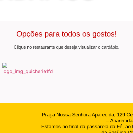
Opções para todos os gostos!
Clique no restaurante que deseja visualizar o cardápio.
Praça Nossa Senhora Aparecida, 129 Ce
– Aparecida
Estamos no final da passarela da Fé, ao 
da Basílica Ve