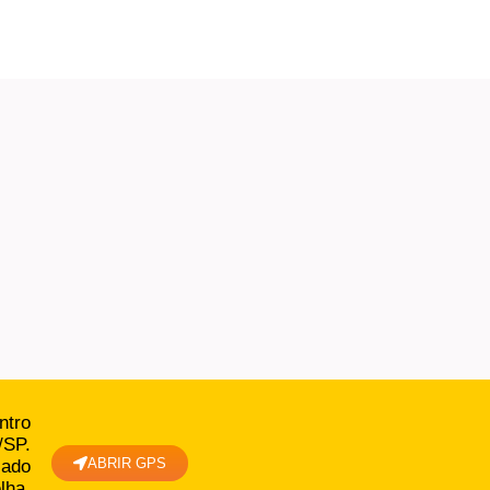
ntro
/SP.
ABRIR GPS
lado
lha.